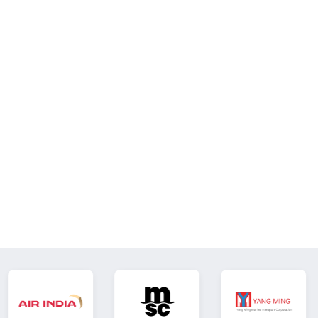
Duty Paid)
a
BEKIJK ALLES