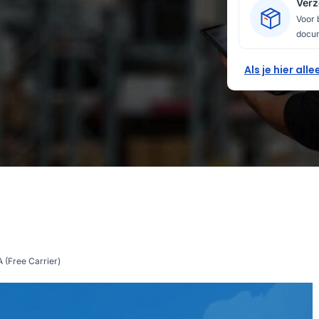
Verz
Voor 
docum
Als je hier al
 (Free Carrier)