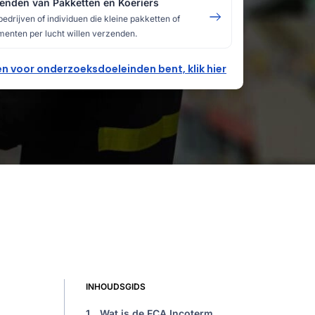
enden van Pakketten en Koeriers
bedrijven of individuen die kleine pakketten of
enten per lucht willen verzenden.
leen voor onderzoeksdoeleinden bent, klik hier
INHOUDSGIDS
1.
Wat is de FCA Incoterm