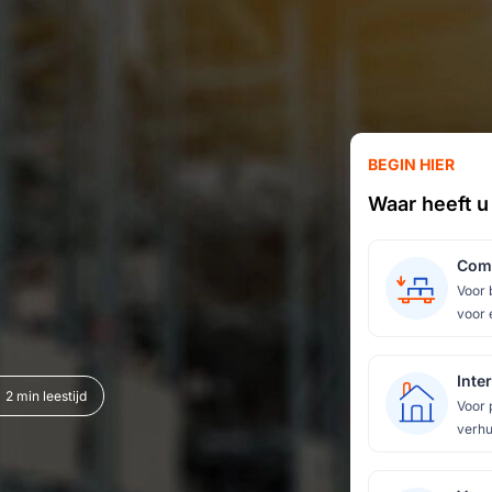
BEGIN HIER
Waar heeft u
Comm
Voor 
voor 
Inte
2 min leestijd
Voor 
verhu