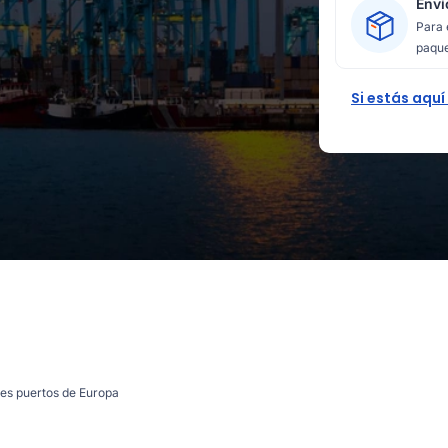
Enví
Para 
paque
Si estás aquí
les puertos de Europa