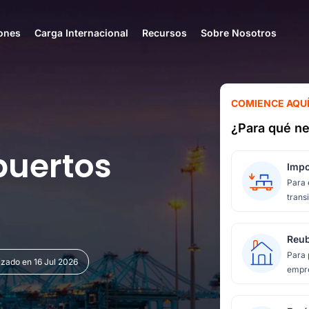
ones
Carga Internacional
Recursos
Sobre Nosotros
COMIENCE AQU
¿Para qué ne
 puertos
Impo
Para 
transi
Reub
Para 
izado en 16 Jul 2026
empre