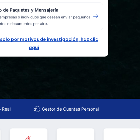
o de Paquetes y Mensajería
empresas o individuos que desean enviar pequeños
tes o documentos por aire.
 solo por motivos de investigación, haz clic
aquí
o Real
Gestor de Cuentas Personal