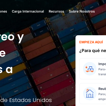
ones
Carga Internacional
Recursos
Sobre Nosotros
reo y
EMPIEZA AQUÍ
e
¿Para qué ne
s a
Impo
Para 
transi
Reub
Para 
sde Estados Unidos
empre