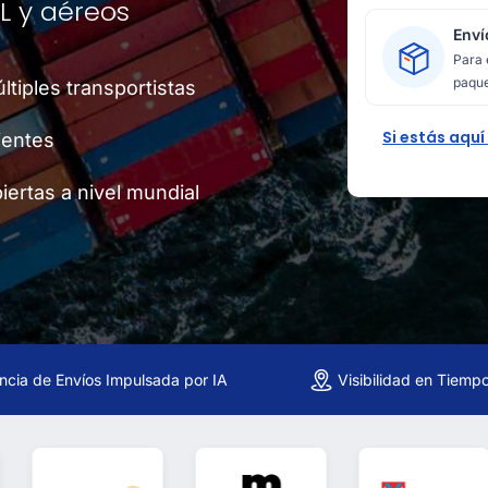
L y aéreos
Enví
Para 
paque
tiples transportistas
Si estás aquí
ientes
ertas a nivel mundial
encia de Envíos Impulsada por IA
Visibilidad en Tiemp