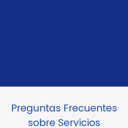
Obtén un presupuesto y elige el nivel de
servicio adecuado según tu ruta, tus plazos
y tu presupuesto.
COTIZAR AHORA
Preguntas Frecuentes
sobre Servicios