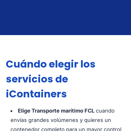
Mudanzas
MÁS INFORMACIÓN
Internacionales
Mudanzas
Internacionales
Cuándo elegir los
servicios de
iContainers
Planned movings for household goods or
Elige Transporte marítimo FCL
cuando
company relocations with documentation support.
envías grandes volúmenes y quieres un
Best for: personal effects and cross-border
contenedor completo para un mayor control