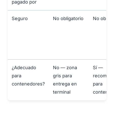
pagado por
Seguro
No obligatorio
No obliga
¿Adecuado
No — zona
Sí —
para
gris para
recomen
contenedores?
entrega en
para
terminal
contened