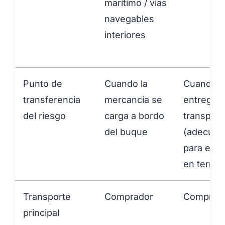
marítimo / vías
navegables
interiores
Punto de
Cuando la
Cuando s
transferencia
mercancía se
entrega a
del riesgo
carga a bordo
transport
del buque
(adecuad
para entr
en termin
Transporte
Comprador
Comprad
principal