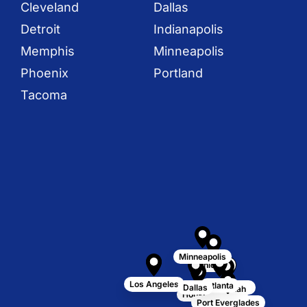
Cleveland
Dallas
Detroit
Indianapolis
Memphis
Minneapolis
Phoenix
Portland
Tacoma
Minneapolis
Chicago
Los Angeles
Long Beach
Atlanta
Charleston
Dallas
Savannah
Houston
Port Everglades