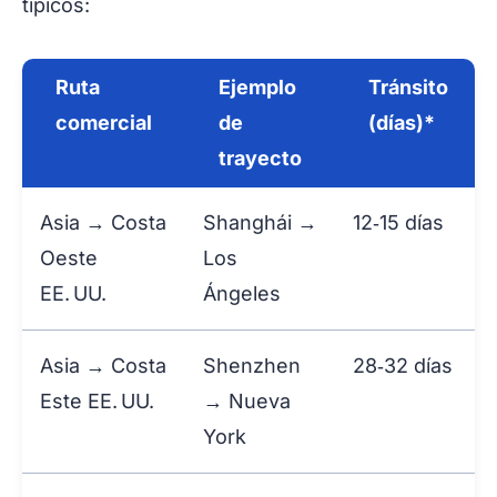
típicos:
Ruta
Ejemplo
Tránsito
comercial
de
(días)*
trayecto
Asia → Costa
Shanghái →
12‑15 días
Oeste
Los
EE. UU.
Ángeles
Asia → Costa
Shenzhen
28‑32 días
Este EE. UU.
→ Nueva
York