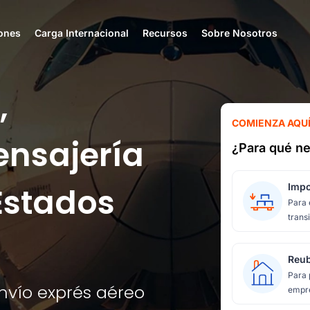
ones
Carga Internacional
Recursos
Sobre Nosotros
,
COMIENZA AQU
ensajería
¿Para qué ne
Estados
Impo
Para 
transi
Reub
Para 
envío exprés aéreo
empre