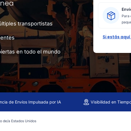
ínea
Enví
Para 
paque
tiples transportistas
Si estás aquí
ientes
iertas en todo el mundo
encia de Envíos Impulsada por IA
Visibilidad en Tiemp
o de/a Estados Unidos