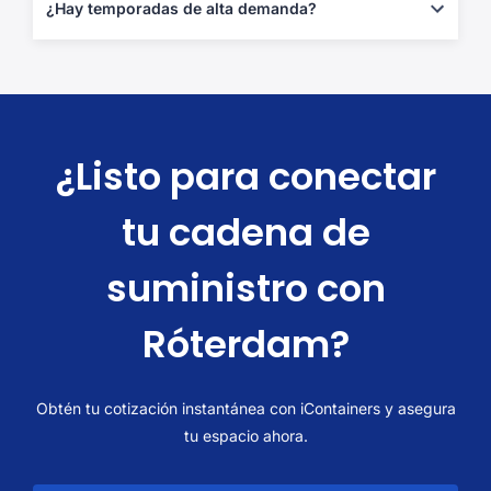
a puerta al reservar con iContainers.
¿Hay temporadas de alta demanda?
Sí—durante el
verano europeo (junio-agosto)
y
previo a
Navidad
, hay mayor tráfico. Se recomienda reservar con al
menos
5–6 semanas de anticipación
.
¿Listo para conectar
tu cadena de
suministro con
Róterdam?
Obtén tu cotización instantánea con iContainers y asegura
tu espacio ahora.