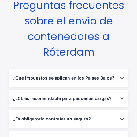
Preguntas frecuentes
sobre el envío de
contenedores a
Róterdam
¿Qué impuestos se aplican en los Países Bajos?
Aranceles según clasificación TARIC +
IVA del 21 %
. Empresas
registradas pueden usar el sistema de
IVA diferido
.
¿LCL es recomendable para pequeñas cargas?
PwC Netherlands – Tax Summary
Sí. Si tu carga es menor a 15 m³, el
LCL
puede reducir tus
costes logísticos entre un 40 y 60 %
respecto al FCL.
¿Es obligatorio contratar un seguro?
No, pero
altamente recomendado
. Puedes añadir seguro puerta