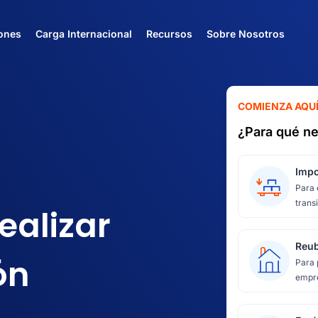
ones
Carga Internacional
Recursos
Sobre Nosotros
COMIENZA AQU
¿Para qué ne
Impo
Para 
transi
ealizar
Reub
ón
Para 
empre