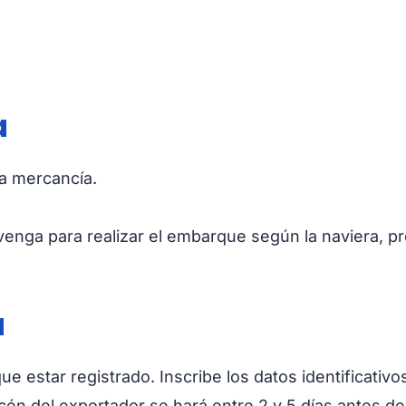
a
la mercancía.
venga para realizar el embarque según la naviera, pre
a
e estar registrado. Inscribe los datos identificativo
én del exportador se hará entre 2 y 5 días antes de 