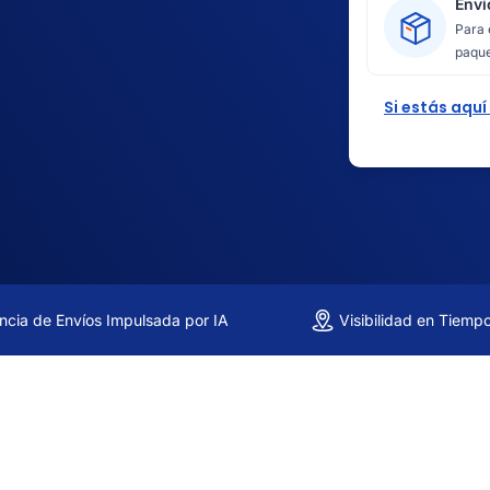
Enví
Para 
paque
Si estás aquí
encia de Envíos Impulsada por IA
Visibilidad en Tiemp