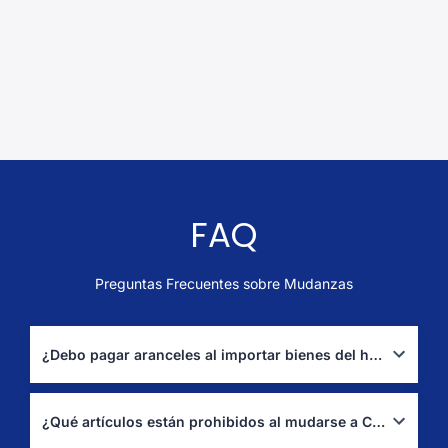
FAQ
Preguntas Frecuentes sobre Mudanzas
¿Debo pagar aranceles al importar bienes del hogar a Costa Rica?
Franquicia de menaje si presentas inventario/documentos y
cumples plazos y condiciones ante la DGA.
(DGA – Aduanas)
¿Qué artículos están prohibidos al mudarse a Costa Rica?