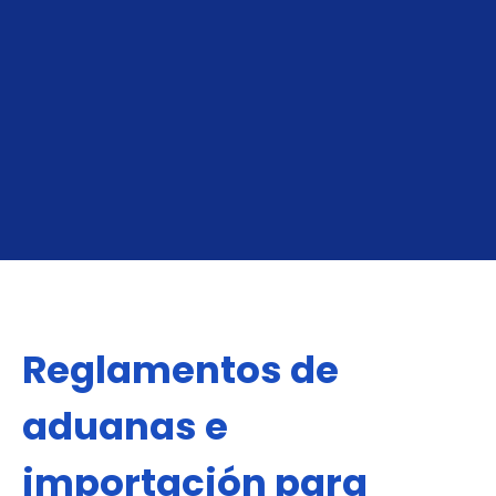
Tamaño de Contenedor
40 ft
Peso Máx.
24,000 kg
OBTÉN TU COTIZACIÓN DE FCL
Reglamentos de
aduanas e
importación para