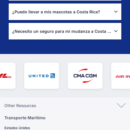
Revisa prohibiciones y permisos (sanitarios/fitosanitarios)
vigentes de la DGA antes de embalar.
(DGA – Información)
¿Puedo llevar a mis mascotas a Costa Rica?
Sí: SENASA exige certificado sanitario oficial, vacuna antirrábica
vigente y, si aplica, permisos previos.
(SENASA Costa Rica)
¿Necesito un seguro para mi mudanza a Costa Rica?
Contrata ‘todo riesgo’ a valor de reposición, revisa exclusiones y
conserva inventario/fotos para posibles reclamaciones.
Other Resources
Transporte Marítimo
Estados Unidos