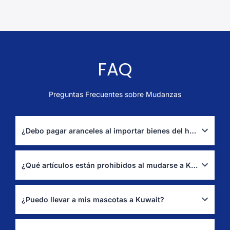
FAQ
Preguntas Frecuentes sobre Mudanzas
¿Debo pagar aranceles al importar bienes del hogar a Kuwait?
Consulta las directrices de Kuwait Customs para franquicias y
documentación de menaje de casa.
(Kuwait Customs)
¿Qué artículos están prohibidos al mudarse a Kuwait?
Revisa las listas de bienes prohibidos o restringidos antes de
organizar tu envío.
(Kuwait Customs – Prohibitions)
¿Puedo llevar a mis mascotas a Kuwait?
Sí, con permiso de importación y requisitos veterinarios ante la