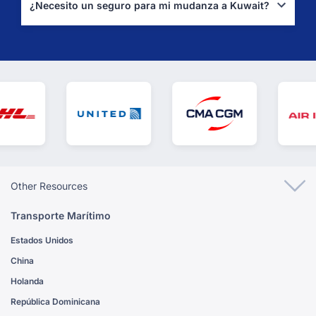
autoridad competente.
(PAAF Kuwait)
¿Necesito un seguro para mi mudanza a Kuwait?
Sí, se recomienda encarecidamente contratar un seguro a todo
riesgo para proteger tus pertenencias durante el transporte.
Other Resources
Transporte Marítimo
Estados Unidos
China
Holanda
República Dominicana