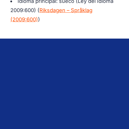
Idioma principal: sueco (Ley del Idioma
2009:600) (
Riksdagen – Språklag
(2009:600)
)