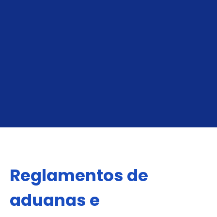
Tamaño de Contenedor
40 ft
Peso Máx.
24,000 kg
OBTÉN TU COTIZACIÓN DE FCL
Reglamentos de
aduanas e