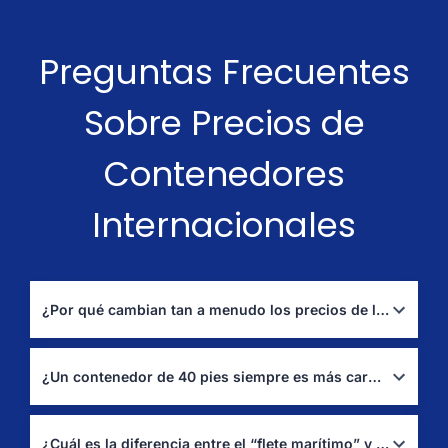
Preguntas Frecuentes
Sobre Precios de
Contenedores
Internacionales
¿Por qué cambian tan a menudo los precios de los contenedores?
Las tarifas de envío en contenedor fluctúan según la capacidad
de los transportistas, la demanda y la estacionalidad, los costes
¿Un contenedor de 40 pies siempre es más caro que uno de 20 pies?
de combustible y las tasas portuarias.
No siempre. Un contenedor de 40 pies puede costar más en
términos absolutos, pero puede ofrecer un coste por metro
¿Cuál es la diferencia entre el “flete marítimo” y el “precio total del contenedor”?