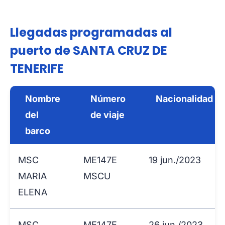
Llegadas programadas al
puerto de SANTA CRUZ DE
TENERIFE
Nombre
Número
Nacionalidad
del
de viaje
barco
MSC
ME147E
19 jun./2023
MARIA
MSCU
ELENA
MSC
ME147E
26 jun./2023