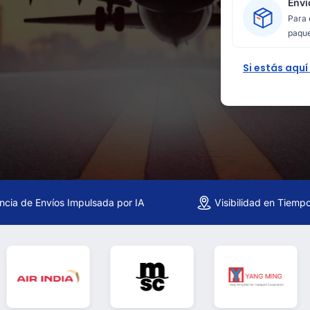
Enví
Para 
paque
Si estás aquí
encia de Envíos Impulsada por IA
Visibilidad en Tiemp