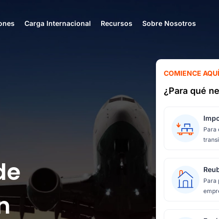
ones
Carga Internacional
Recursos
Sobre Nosotros
COMIENCE AQU
¿Para qué ne
Impo
Para 
transi
de
Reub
Para 
empre
n