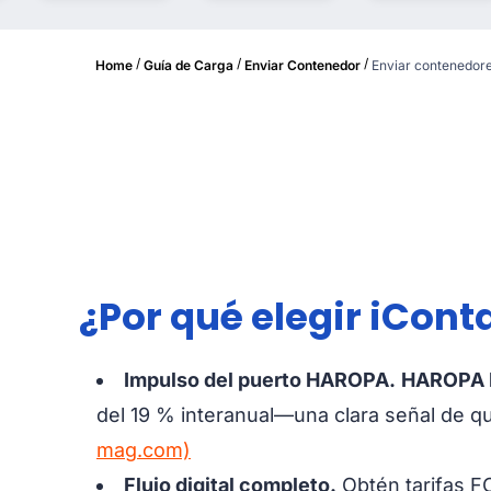
/
/
/
Home
Guía de Carga
Enviar Contenedor
Enviar contenedore
¿Por qué elegir iCon
Impulso del puerto HAROPA.
HAROPA
del 19 % interanual—una clara señal de q
mag.com)
Flujo digital completo.
Obtén tarifas FC