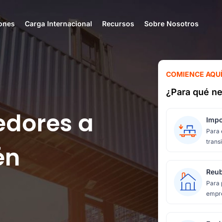
ones
Carga Internacional
Recursos
Sobre Nosotros
COMIENCE AQU
¿Para qué ne
edores a
Impo
Para 
transi
én
Reub
Para 
empre