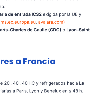
no.
ria de entrada ICS2
exigida por la UE y
oms.ec.europa.eu
,
avalara.com)
arís–Charles de Gaulle (CDG)
o
Lyon–Saint
res a Francia
 20′, 40′, 40′HC y refrigerados hacia
Le
iarias a París, Lyon y Benelux en ≤ 48 h.