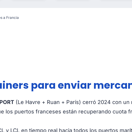
s a Francia
tainers para enviar merca
 PORT
(Le Havre + Ruan + París) cerró 2024 con un
ue los puertos franceses están recuperando cuota fr
L y LCL en tiempo real hacia todos los puertos marí