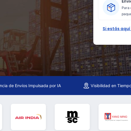
Enví
Para 
paque
Si estás aquí
encia de Envíos Impulsada por IA
Visibilidad en Tiemp