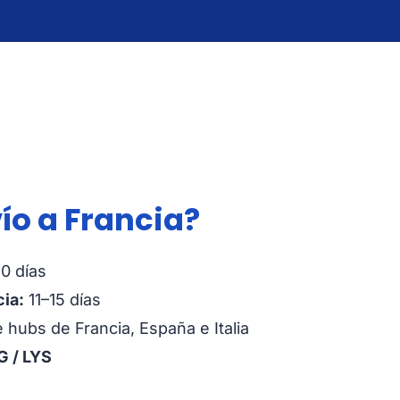
ío a Francia?
0 días
cia:
11–15 días
 hubs de Francia, España e Italia
 / LYS