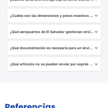
Entre 1 y 5 días hábiles, según destino y despacho aduanero.
¿Cuáles son las dimensiones y pesos máximos permitidos?
Hasta 70 kg por bulto o 120 cm de longitud, dependiendo del
operador.
¿Qué aeropuertos de El Salvador gestionan envíos exprés aéreo?
Aeropuerto Internacional de El Salvador (SAL) e Ilopango (ILS).
¿Qué documentación es necesaria para un envío exprés aéreo?
Guía aérea, factura comercial, lista de empaque y declaración
DUA.
¿Qué artículos no se pueden enviar por exprés aéreo de/a El Salvador?
Armas, drogas, materiales peligrosos o mercancías restringidas
sin permisos.
Referencias