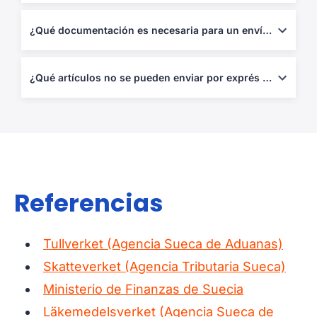
Estocolmo-Arlanda (ARN), Gotemburgo-Landvetter (GOT) y
Malmö (MMX).
¿Qué documentación es necesaria para un envío exprés aéreo?
Guía aérea, factura comercial, lista de empaque y declaración
aduanera digital.
¿Qué artículos no se pueden enviar por exprés aéreo de/a Suecia?
Armas, drogas, dinero, tabaco o productos restringidos sin
permisos.
Referencias
Tullverket (Agencia Sueca de Aduanas)
Skatteverket (Agencia Tributaria Sueca)
Ministerio de Finanzas de Suecia
Läkemedelsverket (Agencia Sueca de