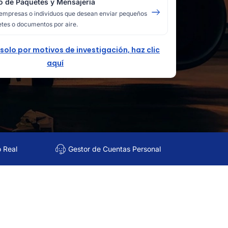
o de Paquetes y Mensajería
empresas o individuos que desean enviar pequeños
tes o documentos por aire.
 solo por motivos de investigación, haz clic
aquí
o Real
Gestor de Cuentas Personal