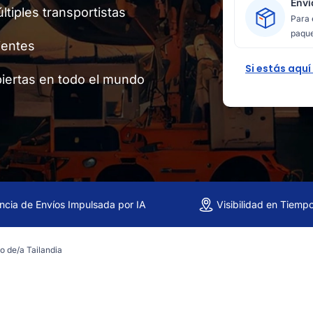
Enví
tiples transportistas
Para 
paque
ientes
Si estás aquí
iertas en todo el mundo
encia de Envíos Impulsada por IA
Visibilidad en Tiemp
o de/a Tailandia