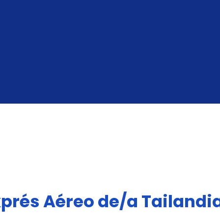
OBTÉN TU COTIZACIÓN INSTANTÁNEA
xprés Aéreo de/a Tailandi