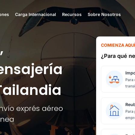
ones
Carga Internacional
Recursos
Sobre Nosotros
,
COMIENZA AQU
¿Para qué ne
ensajería
Impo
Para 
Tailandia
transi
Reub
envío exprés aéreo
Para 
ínea
empre