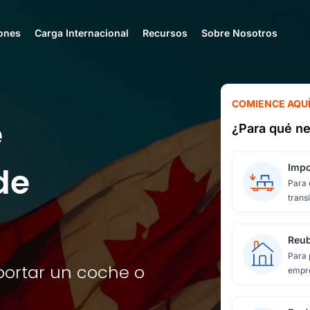
ones
Carga Internacional
Recursos
Sobre Nosotros
COMIENCE AQU
e
¿Para qué ne
de
Impo
Para 
transi
Reub
Para 
portar un coche o
empre