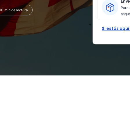
Enví
Para 
10 min de lectura
paque
Si estás aquí