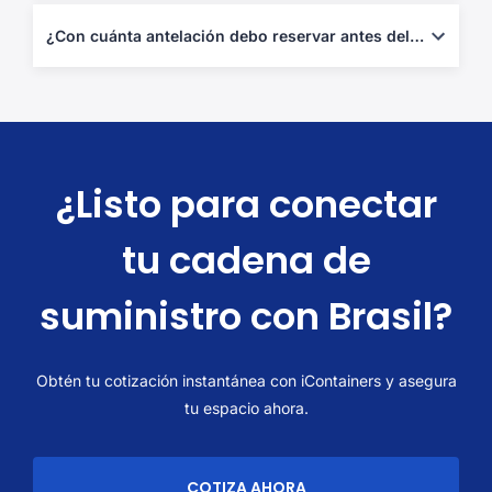
No es obligatorio, pero sí muy recomendable. Puedes añadir
cobertura puerta a puerta durante el pago.
¿Con cuánta antelación debo reservar antes del pico de exportación de soja?
Reserva con 6–8 semanas de antelación a los meses de febrero–
abril para evitar cancelaciones y recargos por congestión.
¿Listo para conectar
tu cadena de
suministro con Brasil?
Obtén tu cotización instantánea con iContainers y asegura
tu espacio ahora.
COTIZA AHORA