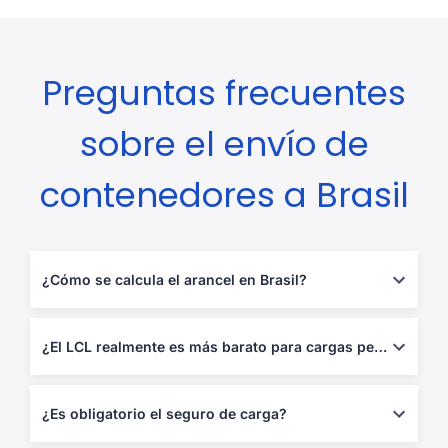
Preguntas frecuentes
sobre el envío de
contenedores a Brasil
¿Cómo se calcula el arancel en Brasil?
La mayoría de productos industriales tienen un arancel
MERCOSUR del 0–20 % más un IVA estatal (ICMS) del 7–18 %.
¿El LCL realmente es más barato para cargas pequeñas?
Nuestra herramienta de cotización estima ambos.
Sí—en cargas menores de 15 m³ evitas pagar espacio no
utilizado en un FCL, lo que ahorra un 40–60 %.
¿Es obligatorio el seguro de carga?