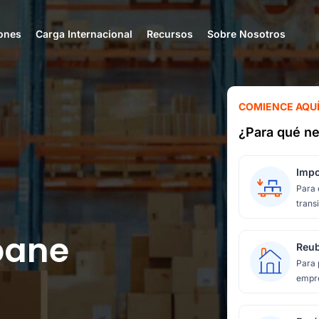
ones
Carga Internacional
Recursos
Sobre Nosotros
COMIENCE AQU
¿Para qué ne
Impo
Para 
transi
bane
Reub
Para 
empre