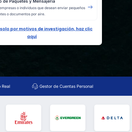
o de Paquetes y Mensajería
empresas o individuos que desean enviar pequeños
tes o documentos por aire.
 solo por motivos de investigación, haz clic
aquí
o Real
Gestor de Cuentas Personal