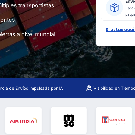
Enví
tiples transportistas
Para 
paque
ientes
Si estás aquí
ertas a nivel mundial
encia de Envíos Impulsada por IA
Visibilidad en Tiemp