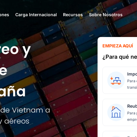
ones
Carga Internacional
Recursos
Sobre Nosotros
reo y
EMPIEZA AQUÍ
¿Para qué ne
e
Impo
Para 
paña
transi
Reub
sde Vietnam a
Para 
y aéreos
empre