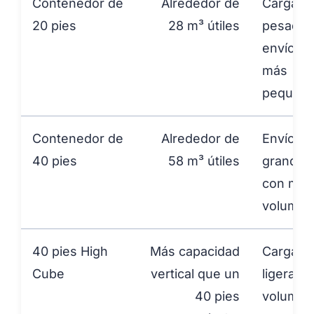
Contenedor de
Alrededor de
Carga
20 pies
28 m³ útiles
pesada 
envíos 
más
pequeñ
Contenedor de
Alrededor de
Envíos 
40 pies
58 m³ útiles
grandes
con más
volumen
40 pies High
Más capacidad
Carga
Cube
vertical que un
ligera y
40 pies
volumin