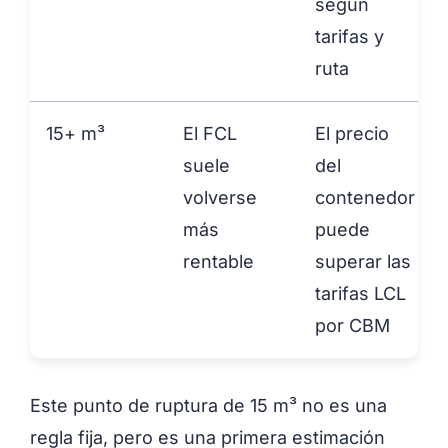
según
tarifas y
ruta
15+ m³
El FCL
El precio
suele
del
volverse
contenedor
más
puede
rentable
superar las
tarifas LCL
por CBM
Este punto de ruptura de 15 m³ no es una
regla fija, pero es una primera estimación