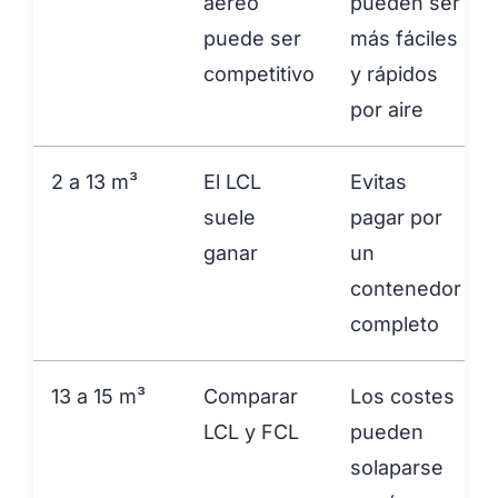
aéreo
pueden ser
puede ser
más fáciles
competitivo
y rápidos
por aire
2 a 13 m³
El LCL
Evitas
suele
pagar por
ganar
un
contenedor
completo
13 a 15 m³
Comparar
Los costes
LCL y FCL
pueden
solaparse