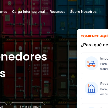
ones
Carga Internacional
Recursos
Sobre Nosotros
COMIENCE AQU
¿Para qué ne
enedores
Impo
Para 
s
transi
Reub
Para 
empre
026
15 min de lectura