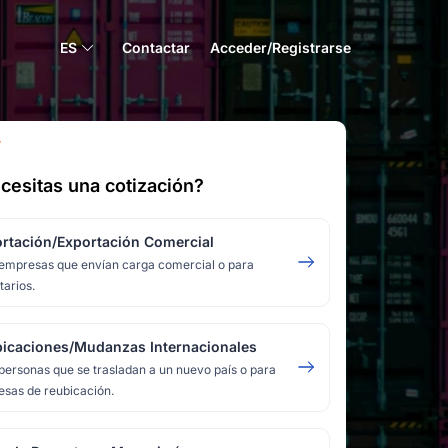
ES
Contactar
Acceder/Registrarse
Í
cesitas una cotización?
rtación/Exportación Comercial
empresas que envían carga comercial o para
tarios.
icaciones/Mudanzas Internacionales
personas que se trasladan a un nuevo país o para
sas de reubicación.