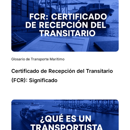
Contenedores y Palés
Glosario de Transporte Marítimo
Documentos de Transporte Marítimo
Incoterms
Costes y Precios de Transporte Marítimo
Glosario de Transporte Marítimo
Aduanas & Impuestos
Certificado de Recepción del Transitario
(FCR): Significado
Cómo Usar iContainers
Mudanzas Internacionales